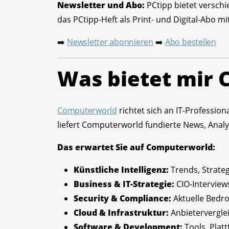
Newsletter und Abo:
PCtipp bietet verschi
das PCtipp-Heft als Print- und Digital-Abo 
Newsletter abonnieren
Abo bestellen
➡️
➡️
Was bietet mir
Computerworld
richtet sich an IT-Professio
liefert Computerworld fundierte News, Ana
Das erwartet Sie auf Computerworld:
Künstliche Intelligenz:
Trends, Strate
Business & IT-Strategie:
CIO-Interview
Security & Compliance:
Aktuelle Bedr
Cloud & Infrastruktur:
Anbietervergle
Software & Development:
Tools, Pla