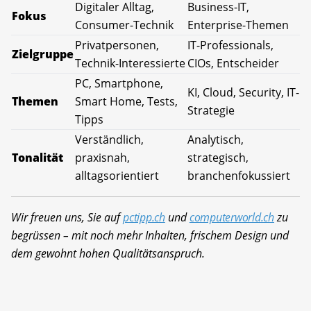
Digitaler Alltag,
Business-IT,
Fokus
Consumer-Technik
Enterprise-Themen
Privatpersonen,
IT-Professionals,
Zielgruppe
Technik-Interessierte
CIOs, Entscheider
PC, Smartphone,
KI, Cloud, Security, IT-
Themen
Smart Home, Tests,
Strategie
Tipps
Verständlich,
Analytisch,
Tonalität
praxisnah,
strategisch,
alltagsorientiert
branchenfokussiert
Wir freuen uns, Sie auf
pctipp.ch
und
computerworld.ch
zu
begrüssen – mit noch mehr Inhalten, frischem Design und
dem gewohnt hohen Qualitätsanspruch.