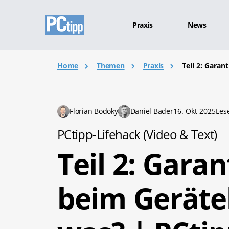
Praxis
News
Home
Themen
Praxis
Teil 2: Garan
Florian Bodoky
Daniel Bader
16. Okt 2025
Les
PCtipp-Lifehack (Video & Text)
Teil 2: Gara
beim Geräte