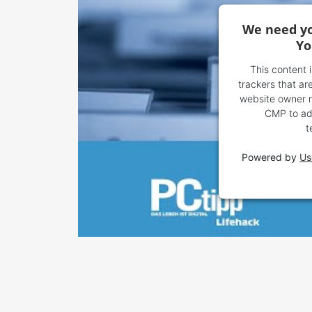
We need yo
Yo
This content 
trackers that are
website owner ne
CMP to add
t
Powered by
Us