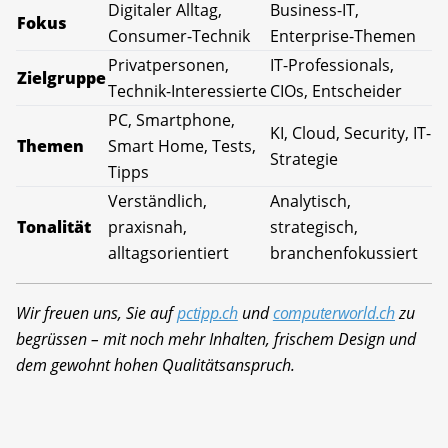
Digitaler Alltag,
Business-IT,
Fokus
Consumer-Technik
Enterprise-Themen
Privatpersonen,
IT-Professionals,
Zielgruppe
Technik-Interessierte
CIOs, Entscheider
PC, Smartphone,
KI, Cloud, Security, IT-
Themen
Smart Home, Tests,
Strategie
Tipps
Verständlich,
Analytisch,
Tonalität
praxisnah,
strategisch,
alltagsorientiert
branchenfokussiert
Wir freuen uns, Sie auf
pctipp.ch
und
computerworld.ch
zu
begrüssen – mit noch mehr Inhalten, frischem Design und
dem gewohnt hohen Qualitätsanspruch.