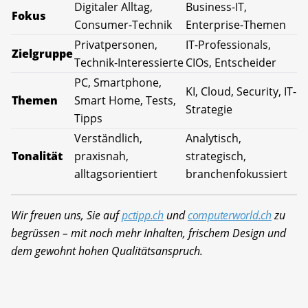
Digitaler Alltag,
Business-IT,
Fokus
Consumer-Technik
Enterprise-Themen
Privatpersonen,
IT-Professionals,
Zielgruppe
Technik-Interessierte
CIOs, Entscheider
PC, Smartphone,
KI, Cloud, Security, IT-
Themen
Smart Home, Tests,
Strategie
Tipps
Verständlich,
Analytisch,
Tonalität
praxisnah,
strategisch,
alltagsorientiert
branchenfokussiert
Wir freuen uns, Sie auf
pctipp.ch
und
computerworld.ch
zu
begrüssen – mit noch mehr Inhalten, frischem Design und
dem gewohnt hohen Qualitätsanspruch.