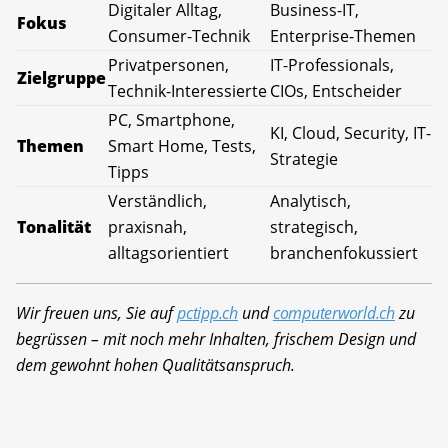
Digitaler Alltag,
Business-IT,
Fokus
Consumer-Technik
Enterprise-Themen
Privatpersonen,
IT-Professionals,
Zielgruppe
Technik-Interessierte
CIOs, Entscheider
PC, Smartphone,
KI, Cloud, Security, IT-
Themen
Smart Home, Tests,
Strategie
Tipps
Verständlich,
Analytisch,
Tonalität
praxisnah,
strategisch,
alltagsorientiert
branchenfokussiert
Wir freuen uns, Sie auf
pctipp.ch
und
computerworld.ch
zu
begrüssen – mit noch mehr Inhalten, frischem Design und
dem gewohnt hohen Qualitätsanspruch.