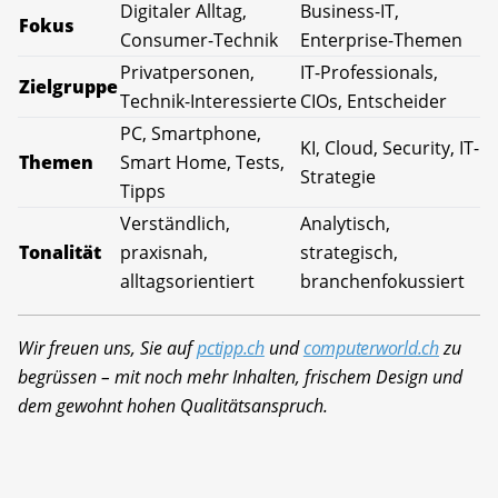
Digitaler Alltag,
Business-IT,
Fokus
Consumer-Technik
Enterprise-Themen
Privatpersonen,
IT-Professionals,
Zielgruppe
Technik-Interessierte
CIOs, Entscheider
PC, Smartphone,
KI, Cloud, Security, IT-
Themen
Smart Home, Tests,
Strategie
Tipps
Verständlich,
Analytisch,
Tonalität
praxisnah,
strategisch,
alltagsorientiert
branchenfokussiert
Wir freuen uns, Sie auf
pctipp.ch
und
computerworld.ch
zu
begrüssen – mit noch mehr Inhalten, frischem Design und
dem gewohnt hohen Qualitätsanspruch.