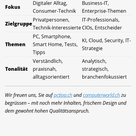
Digitaler Alltag,
Business-IT,
Fokus
Consumer-Technik
Enterprise-Themen
Privatpersonen,
IT-Professionals,
Zielgruppe
Technik-Interessierte
CIOs, Entscheider
PC, Smartphone,
KI, Cloud, Security, IT-
Themen
Smart Home, Tests,
Strategie
Tipps
Verständlich,
Analytisch,
Tonalität
praxisnah,
strategisch,
alltagsorientiert
branchenfokussiert
Wir freuen uns, Sie auf
pctipp.ch
und
computerworld.ch
zu
begrüssen – mit noch mehr Inhalten, frischem Design und
dem gewohnt hohen Qualitätsanspruch.