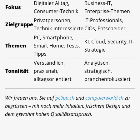
Digitaler Alltag,
Business-IT,
Fokus
Consumer-Technik
Enterprise-Themen
Privatpersonen,
IT-Professionals,
Zielgruppe
Technik-Interessierte
CIOs, Entscheider
PC, Smartphone,
KI, Cloud, Security, IT-
Themen
Smart Home, Tests,
Strategie
Tipps
Verständlich,
Analytisch,
Tonalität
praxisnah,
strategisch,
alltagsorientiert
branchenfokussiert
Wir freuen uns, Sie auf
pctipp.ch
und
computerworld.ch
zu
begrüssen – mit noch mehr Inhalten, frischem Design und
dem gewohnt hohen Qualitätsanspruch.