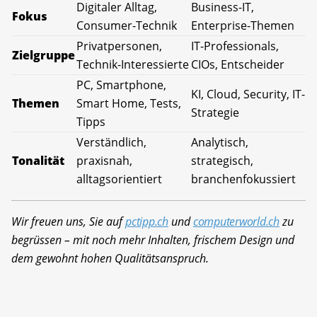
Digitaler Alltag,
Business-IT,
Fokus
Consumer-Technik
Enterprise-Themen
Privatpersonen,
IT-Professionals,
Zielgruppe
Technik-Interessierte
CIOs, Entscheider
PC, Smartphone,
KI, Cloud, Security, IT-
Themen
Smart Home, Tests,
Strategie
Tipps
Verständlich,
Analytisch,
Tonalität
praxisnah,
strategisch,
alltagsorientiert
branchenfokussiert
Wir freuen uns, Sie auf
pctipp.ch
und
computerworld.ch
zu
begrüssen – mit noch mehr Inhalten, frischem Design und
dem gewohnt hohen Qualitätsanspruch.