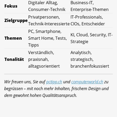
Digitaler Alltag,
Business-IT,
Fokus
Consumer-Technik
Enterprise-Themen
Privatpersonen,
IT-Professionals,
Zielgruppe
Technik-Interessierte
CIOs, Entscheider
PC, Smartphone,
KI, Cloud, Security, IT-
Themen
Smart Home, Tests,
Strategie
Tipps
Verständlich,
Analytisch,
Tonalität
praxisnah,
strategisch,
alltagsorientiert
branchenfokussiert
Wir freuen uns, Sie auf
pctipp.ch
und
computerworld.ch
zu
begrüssen – mit noch mehr Inhalten, frischem Design und
dem gewohnt hohen Qualitätsanspruch.