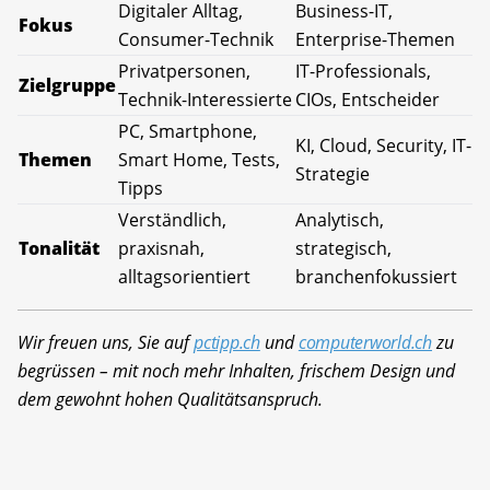
Digitaler Alltag,
Business-IT,
Fokus
Consumer-Technik
Enterprise-Themen
Privatpersonen,
IT-Professionals,
Zielgruppe
Technik-Interessierte
CIOs, Entscheider
PC, Smartphone,
KI, Cloud, Security, IT-
Themen
Smart Home, Tests,
Strategie
Tipps
Verständlich,
Analytisch,
Tonalität
praxisnah,
strategisch,
alltagsorientiert
branchenfokussiert
Wir freuen uns, Sie auf
pctipp.ch
und
computerworld.ch
zu
begrüssen – mit noch mehr Inhalten, frischem Design und
dem gewohnt hohen Qualitätsanspruch.