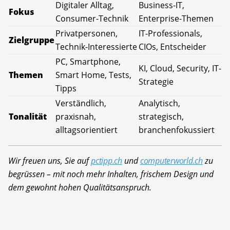
Digitaler Alltag,
Business-IT,
Fokus
Consumer-Technik
Enterprise-Themen
Privatpersonen,
IT-Professionals,
Zielgruppe
Technik-Interessierte
CIOs, Entscheider
PC, Smartphone,
KI, Cloud, Security, IT-
Themen
Smart Home, Tests,
Strategie
Tipps
Verständlich,
Analytisch,
Tonalität
praxisnah,
strategisch,
alltagsorientiert
branchenfokussiert
Wir freuen uns, Sie auf
pctipp.ch
und
computerworld.ch
zu
begrüssen – mit noch mehr Inhalten, frischem Design und
dem gewohnt hohen Qualitätsanspruch.