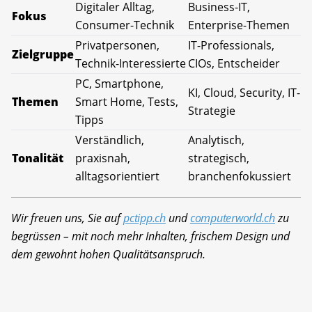
Digitaler Alltag,
Business-IT,
Fokus
Consumer-Technik
Enterprise-Themen
Privatpersonen,
IT-Professionals,
Zielgruppe
Technik-Interessierte
CIOs, Entscheider
PC, Smartphone,
KI, Cloud, Security, IT-
Themen
Smart Home, Tests,
Strategie
Tipps
Verständlich,
Analytisch,
Tonalität
praxisnah,
strategisch,
alltagsorientiert
branchenfokussiert
Wir freuen uns, Sie auf
pctipp.ch
und
computerworld.ch
zu
begrüssen – mit noch mehr Inhalten, frischem Design und
dem gewohnt hohen Qualitätsanspruch.