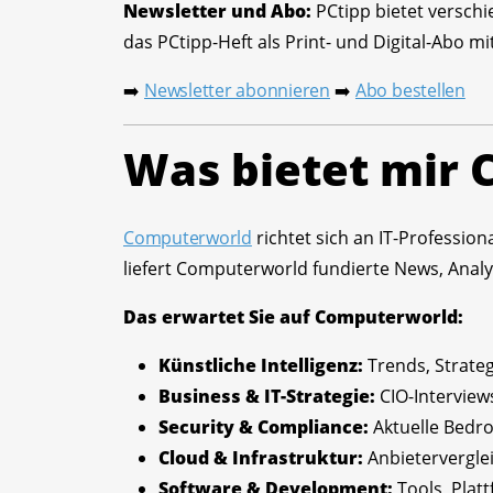
Newsletter und Abo:
PCtipp bietet verschi
das PCtipp-Heft als Print- und Digital-Abo 
Newsletter abonnieren
Abo bestellen
➡️
➡️
Was bietet mir
Computerworld
richtet sich an IT-Professio
liefert Computerworld fundierte News, Ana
Das erwartet Sie auf Computerworld:
Künstliche Intelligenz:
Trends, Strate
Business & IT-Strategie:
CIO-Interview
Security & Compliance:
Aktuelle Bedr
Cloud & Infrastruktur:
Anbietervergle
Software & Development:
Tools, Pla