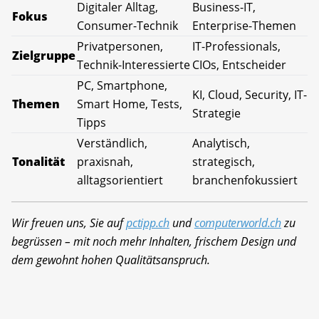
Digitaler Alltag,
Business-IT,
Fokus
Consumer-Technik
Enterprise-Themen
Privatpersonen,
IT-Professionals,
Zielgruppe
Technik-Interessierte
CIOs, Entscheider
PC, Smartphone,
KI, Cloud, Security, IT-
Themen
Smart Home, Tests,
Strategie
Tipps
Verständlich,
Analytisch,
Tonalität
praxisnah,
strategisch,
alltagsorientiert
branchenfokussiert
Wir freuen uns, Sie auf
pctipp.ch
und
computerworld.ch
zu
begrüssen – mit noch mehr Inhalten, frischem Design und
dem gewohnt hohen Qualitätsanspruch.