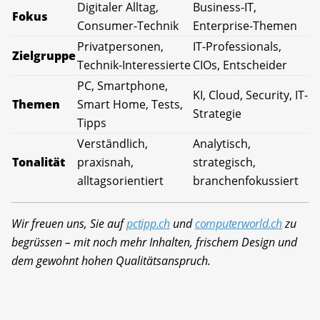
Digitaler Alltag,
Business-IT,
Fokus
Consumer-Technik
Enterprise-Themen
Privatpersonen,
IT-Professionals,
Zielgruppe
Technik-Interessierte
CIOs, Entscheider
PC, Smartphone,
KI, Cloud, Security, IT-
Themen
Smart Home, Tests,
Strategie
Tipps
Verständlich,
Analytisch,
Tonalität
praxisnah,
strategisch,
alltagsorientiert
branchenfokussiert
Wir freuen uns, Sie auf
pctipp.ch
und
computerworld.ch
zu
begrüssen – mit noch mehr Inhalten, frischem Design und
dem gewohnt hohen Qualitätsanspruch.