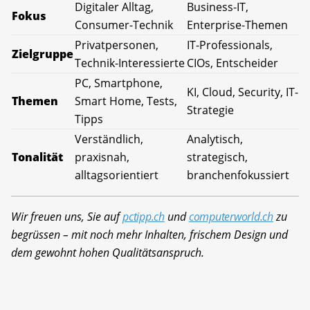
Digitaler Alltag,
Business-IT,
Fokus
Consumer-Technik
Enterprise-Themen
Privatpersonen,
IT-Professionals,
Zielgruppe
Technik-Interessierte
CIOs, Entscheider
PC, Smartphone,
KI, Cloud, Security, IT-
Themen
Smart Home, Tests,
Strategie
Tipps
Verständlich,
Analytisch,
Tonalität
praxisnah,
strategisch,
alltagsorientiert
branchenfokussiert
Wir freuen uns, Sie auf
pctipp.ch
und
computerworld.ch
zu
begrüssen – mit noch mehr Inhalten, frischem Design und
dem gewohnt hohen Qualitätsanspruch.