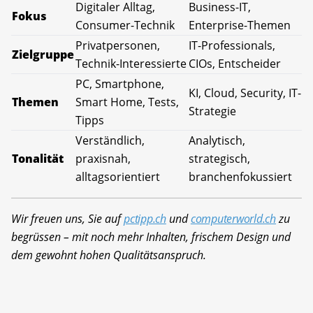
Digitaler Alltag,
Business-IT,
Fokus
Consumer-Technik
Enterprise-Themen
Privatpersonen,
IT-Professionals,
Zielgruppe
Technik-Interessierte
CIOs, Entscheider
PC, Smartphone,
KI, Cloud, Security, IT-
Themen
Smart Home, Tests,
Strategie
Tipps
Verständlich,
Analytisch,
Tonalität
praxisnah,
strategisch,
alltagsorientiert
branchenfokussiert
Wir freuen uns, Sie auf
pctipp.ch
und
computerworld.ch
zu
begrüssen – mit noch mehr Inhalten, frischem Design und
dem gewohnt hohen Qualitätsanspruch.