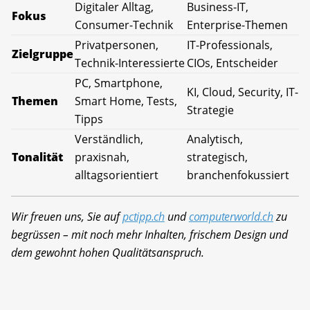
Digitaler Alltag,
Business-IT,
Fokus
Consumer-Technik
Enterprise-Themen
Privatpersonen,
IT-Professionals,
Zielgruppe
Technik-Interessierte
CIOs, Entscheider
PC, Smartphone,
KI, Cloud, Security, IT-
Themen
Smart Home, Tests,
Strategie
Tipps
Verständlich,
Analytisch,
Tonalität
praxisnah,
strategisch,
alltagsorientiert
branchenfokussiert
Wir freuen uns, Sie auf
pctipp.ch
und
computerworld.ch
zu
begrüssen – mit noch mehr Inhalten, frischem Design und
dem gewohnt hohen Qualitätsanspruch.