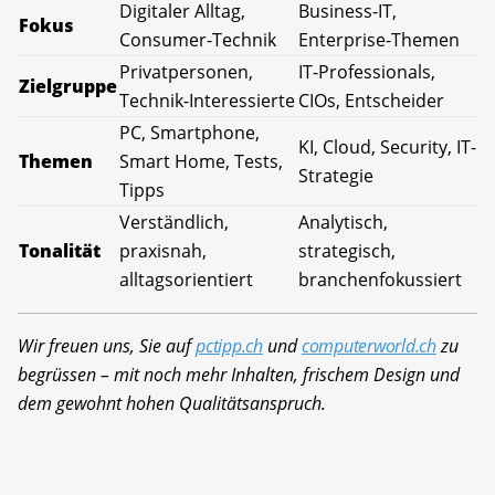
Digitaler Alltag,
Business-IT,
Fokus
Consumer-Technik
Enterprise-Themen
Privatpersonen,
IT-Professionals,
Zielgruppe
Technik-Interessierte
CIOs, Entscheider
PC, Smartphone,
KI, Cloud, Security, IT-
Themen
Smart Home, Tests,
Strategie
Tipps
Verständlich,
Analytisch,
Tonalität
praxisnah,
strategisch,
alltagsorientiert
branchenfokussiert
Wir freuen uns, Sie auf
pctipp.ch
und
computerworld.ch
zu
begrüssen – mit noch mehr Inhalten, frischem Design und
dem gewohnt hohen Qualitätsanspruch.