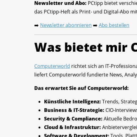
Newsletter und Abo:
PCtipp bietet verschi
das PCtipp-Heft als Print- und Digital-Abo 
Newsletter abonnieren
Abo bestellen
➡️
➡️
Was bietet mir
Computerworld
richtet sich an IT-Professio
liefert Computerworld fundierte News, Ana
Das erwartet Sie auf Computerworld:
Künstliche Intelligenz:
Trends, Strate
Business & IT-Strategie:
CIO-Interview
Security & Compliance:
Aktuelle Bedr
Cloud & Infrastruktur:
Anbietervergle
Software & Development:
Tools, Pla