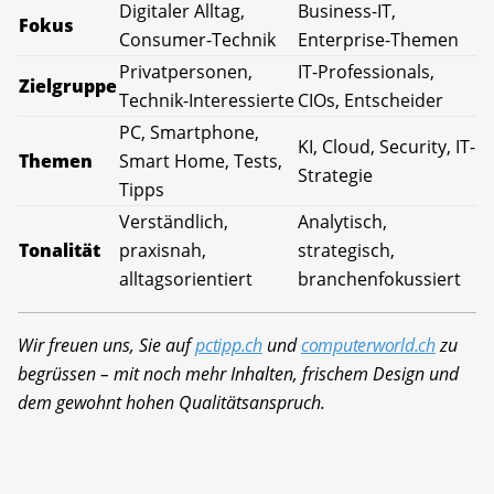
Digitaler Alltag,
Business-IT,
Fokus
Consumer-Technik
Enterprise-Themen
Privatpersonen,
IT-Professionals,
Zielgruppe
Technik-Interessierte
CIOs, Entscheider
PC, Smartphone,
KI, Cloud, Security, IT-
Themen
Smart Home, Tests,
Strategie
Tipps
Verständlich,
Analytisch,
Tonalität
praxisnah,
strategisch,
alltagsorientiert
branchenfokussiert
Wir freuen uns, Sie auf
pctipp.ch
und
computerworld.ch
zu
begrüssen – mit noch mehr Inhalten, frischem Design und
dem gewohnt hohen Qualitätsanspruch.