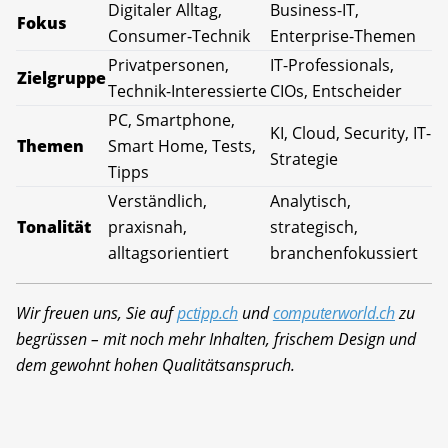
Digitaler Alltag,
Business-IT,
Fokus
Consumer-Technik
Enterprise-Themen
Privatpersonen,
IT-Professionals,
Zielgruppe
Technik-Interessierte
CIOs, Entscheider
PC, Smartphone,
KI, Cloud, Security, IT-
Themen
Smart Home, Tests,
Strategie
Tipps
Verständlich,
Analytisch,
Tonalität
praxisnah,
strategisch,
alltagsorientiert
branchenfokussiert
Wir freuen uns, Sie auf
pctipp.ch
und
computerworld.ch
zu
begrüssen – mit noch mehr Inhalten, frischem Design und
dem gewohnt hohen Qualitätsanspruch.