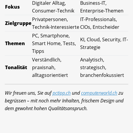
Digitaler Alltag,
Business-IT,
Fokus
Consumer-Technik
Enterprise-Themen
Privatpersonen,
IT-Professionals,
Zielgruppe
Technik-Interessierte
CIOs, Entscheider
PC, Smartphone,
KI, Cloud, Security, IT-
Themen
Smart Home, Tests,
Strategie
Tipps
Verständlich,
Analytisch,
Tonalität
praxisnah,
strategisch,
alltagsorientiert
branchenfokussiert
Wir freuen uns, Sie auf
pctipp.ch
und
computerworld.ch
zu
begrüssen – mit noch mehr Inhalten, frischem Design und
dem gewohnt hohen Qualitätsanspruch.