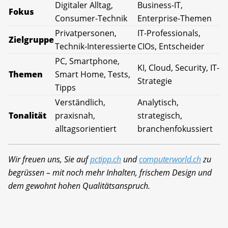
Digitaler Alltag,
Business-IT,
Fokus
Consumer-Technik
Enterprise-Themen
Privatpersonen,
IT-Professionals,
Zielgruppe
Technik-Interessierte
CIOs, Entscheider
PC, Smartphone,
KI, Cloud, Security, IT-
Themen
Smart Home, Tests,
Strategie
Tipps
Verständlich,
Analytisch,
Tonalität
praxisnah,
strategisch,
alltagsorientiert
branchenfokussiert
Wir freuen uns, Sie auf
pctipp.ch
und
computerworld.ch
zu
begrüssen – mit noch mehr Inhalten, frischem Design und
dem gewohnt hohen Qualitätsanspruch.