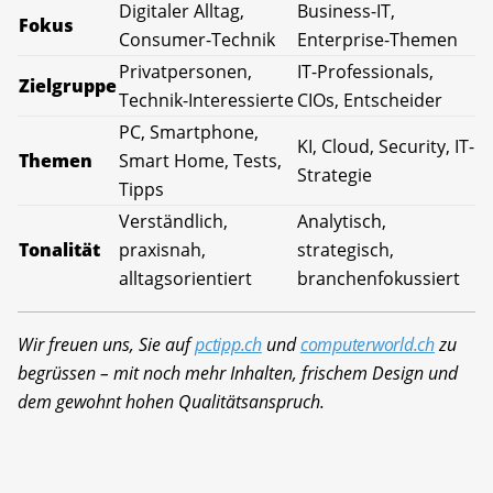
Digitaler Alltag,
Business-IT,
Fokus
Consumer-Technik
Enterprise-Themen
Privatpersonen,
IT-Professionals,
Zielgruppe
Technik-Interessierte
CIOs, Entscheider
PC, Smartphone,
KI, Cloud, Security, IT-
Themen
Smart Home, Tests,
Strategie
Tipps
Verständlich,
Analytisch,
Tonalität
praxisnah,
strategisch,
alltagsorientiert
branchenfokussiert
Wir freuen uns, Sie auf
pctipp.ch
und
computerworld.ch
zu
begrüssen – mit noch mehr Inhalten, frischem Design und
dem gewohnt hohen Qualitätsanspruch.