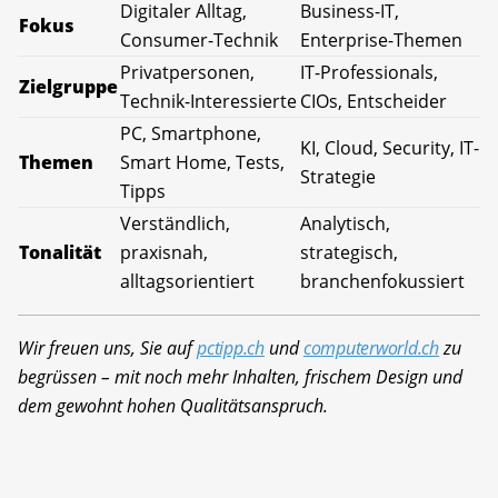
Digitaler Alltag,
Business-IT,
Fokus
Consumer-Technik
Enterprise-Themen
Privatpersonen,
IT-Professionals,
Zielgruppe
Technik-Interessierte
CIOs, Entscheider
PC, Smartphone,
KI, Cloud, Security, IT-
Themen
Smart Home, Tests,
Strategie
Tipps
Verständlich,
Analytisch,
Tonalität
praxisnah,
strategisch,
alltagsorientiert
branchenfokussiert
Wir freuen uns, Sie auf
pctipp.ch
und
computerworld.ch
zu
begrüssen – mit noch mehr Inhalten, frischem Design und
dem gewohnt hohen Qualitätsanspruch.