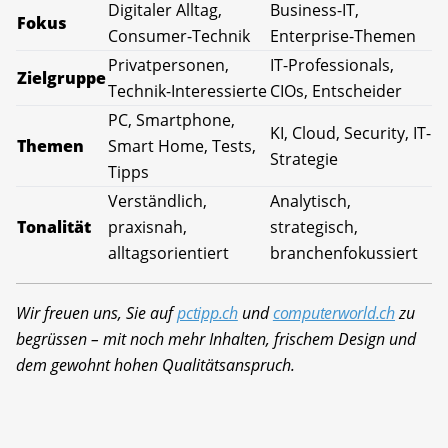
Digitaler Alltag,
Business-IT,
Fokus
Consumer-Technik
Enterprise-Themen
Privatpersonen,
IT-Professionals,
Zielgruppe
Technik-Interessierte
CIOs, Entscheider
PC, Smartphone,
KI, Cloud, Security, IT-
Themen
Smart Home, Tests,
Strategie
Tipps
Verständlich,
Analytisch,
Tonalität
praxisnah,
strategisch,
alltagsorientiert
branchenfokussiert
Wir freuen uns, Sie auf
pctipp.ch
und
computerworld.ch
zu
begrüssen – mit noch mehr Inhalten, frischem Design und
dem gewohnt hohen Qualitätsanspruch.