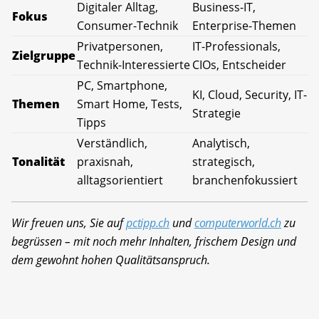
Digitaler Alltag,
Business-IT,
Fokus
Consumer-Technik
Enterprise-Themen
Privatpersonen,
IT-Professionals,
Zielgruppe
Technik-Interessierte
CIOs, Entscheider
PC, Smartphone,
KI, Cloud, Security, IT-
Themen
Smart Home, Tests,
Strategie
Tipps
Verständlich,
Analytisch,
Tonalität
praxisnah,
strategisch,
alltagsorientiert
branchenfokussiert
Wir freuen uns, Sie auf
pctipp.ch
und
computerworld.ch
zu
begrüssen – mit noch mehr Inhalten, frischem Design und
dem gewohnt hohen Qualitätsanspruch.