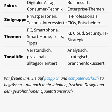
Digitaler Alltag,
Business-IT,
Fokus
Consumer-Technik
Enterprise-Themen
Privatpersonen,
IT-Professionals,
Zielgruppe
Technik-Interessierte
CIOs, Entscheider
PC, Smartphone,
KI, Cloud, Security, IT-
Themen
Smart Home, Tests,
Strategie
Tipps
Verständlich,
Analytisch,
Tonalität
praxisnah,
strategisch,
alltagsorientiert
branchenfokussiert
Wir freuen uns, Sie auf
pctipp.ch
und
computerworld.ch
zu
begrüssen – mit noch mehr Inhalten, frischem Design und
dem gewohnt hohen Qualitätsanspruch.