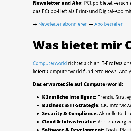
Newsletter und Abo:
PCtipp bietet verschi
das PCtipp-Heft als Print- und Digital-Abo 
Newsletter abonnieren
Abo bestellen
➡️
➡️
Was bietet mir
Computerworld
richtet sich an IT-Professio
liefert Computerworld fundierte News, Ana
Das erwartet Sie auf Computerworld:
Künstliche Intelligenz:
Trends, Strate
Business & IT-Strategie:
CIO-Interview
Security & Compliance:
Aktuelle Bedr
Cloud & Infrastruktur:
Anbietervergle
Software & Development:
Tools, Pla