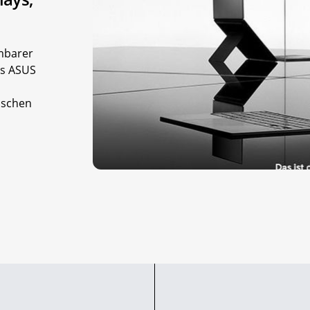
mbarer
as ASUS
ischen