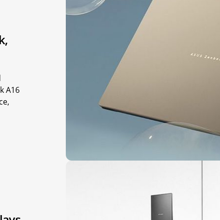
k,
d
ok A16
ce,
ays,