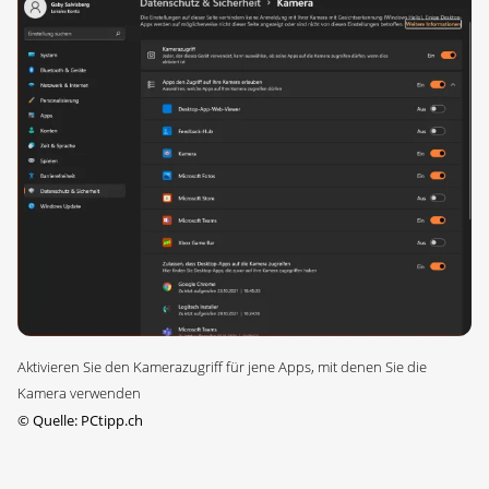
Aktivieren Sie den Kamerazugriff für jene Apps, mit denen Sie die
Kamera verwenden
©
Quelle: PCtipp.ch