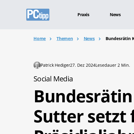
Praxis
News
Home
Themen
News
Bundesrätin Ka
Patrick Hediger
27. Dez 2024
Lesedauer 2 Min.
Social Media
Bundesrätin 
Sutter setzt 