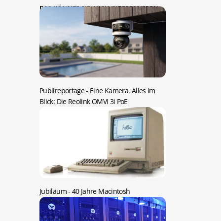
DAS KÖNNTE SIE AUCH INTERESSIEREN:
Publireportage -
Eine Kamera. Alles im
Blick: Die Reolink OMVI 3i PoE
Jubiläum -
40 Jahre Macintosh