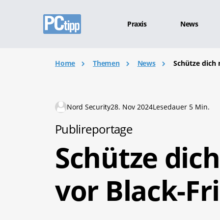
Praxis
News
Home
Themen
News
Schütze dich 
Nord Security
28. Nov 2024
Lesedauer 5 Min.
Publireportage
Schütze dic
vor Black-Fr