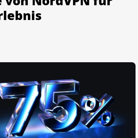
e von NordVPN für
rlebnis