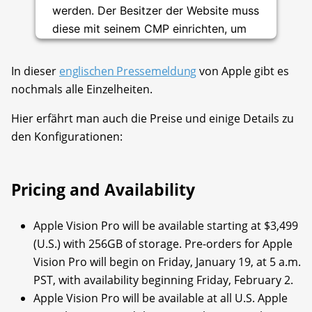
werden. Der Besitzer der Website muss
diese mit seinem CMP einrichten, um
diesen Inhalt zur Liste der verwendeten
Technologien hinzuzufügen.
In dieser
englischen Pressemeldung
von Apple gibt es
nochmals alle Einzelheiten.
Usercentrics Consent
powered by
Management Platform
Hier erfährt man auch die Preise und einige Details zu
den Konfigurationen:
Pricing and Availability
Apple Vision Pro will be available starting at $3,499
(U.S.) with 256GB of storage. Pre-orders for Apple
Vision Pro will begin on Friday, January 19, at 5 a.m.
PST, with availability beginning Friday, February 2.
Apple Vision Pro will be available at all U.S. Apple