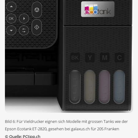
Bild 6: Für Vieldrucker eignen sich Modelle mit grossen Tanks wie der
Epson Ecotank ET-2820, gesehen bei galaxus.ch für 205 Franken
©
Quelle: PCtipp.ch