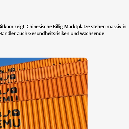
tkom zeigt: Chinesische Billig-Marktplätze stehen massiv in
n Händler auch Gesundheitsrisiken und wachsende