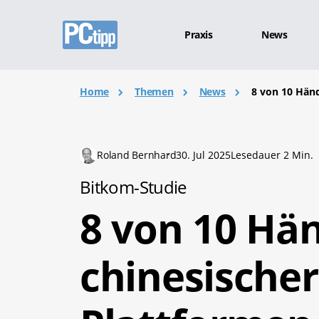
Praxis
News
Home
Themen
News
8 von 10 Händ
Roland Bernhard
30. Jul 2025
Lesedauer 2 Min.
Bitkom-Studie
8 von 10 Hän
chinesischer 