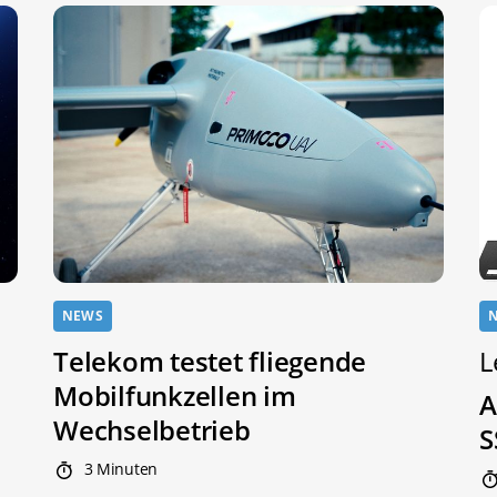
NEWS
Telekom testet fliegende
L
Mobilfunkzellen im
A
Wechselbetrieb
S
3 Minuten