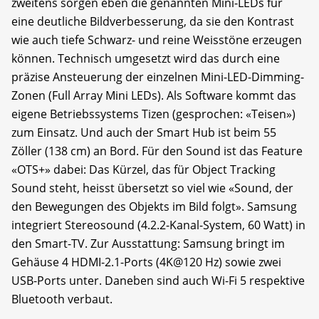
zweitens sorgen eben die genannten Mini-LEDs für
eine deutliche Bildverbesserung, da sie den Kontrast
wie auch tiefe Schwarz- und reine Weisstöne erzeugen
können. Technisch umgesetzt wird das durch eine
präzise Ansteuerung der einzelnen Mini-LED-Dimming-
Zonen (Full Array Mini LEDs). Als Software kommt das
eigene Betriebssystems Tizen (gesprochen: «Teisen»)
zum Einsatz. Und auch der Smart Hub ist beim 55
Zöller (138 cm) an Bord. Für den Sound ist das Feature
«OTS+» dabei: Das Kürzel, das für Object Tracking
Sound steht, heisst übersetzt so viel wie «Sound, der
den Bewegungen des Objekts im Bild folgt». Samsung
integriert Stereosound (4.2.2-Kanal-System, 60 Watt) in
den Smart-TV. Zur Ausstattung: Samsung bringt im
Gehäuse 4 HDMI-2.1-Ports (4K@120 Hz) sowie zwei
USB-Ports unter. Daneben sind auch Wi-Fi 5 respektive
Bluetooth verbaut.