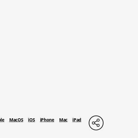
le
MacOS
iOS
iPhone
Mac
iPad