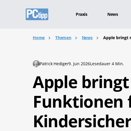
Praxis
News
Home
Themen
News
Apple bringt 
Patrick Hediger
9. Jun 2026
Lesedauer 4 Min.
Apple bring
Funktionen f
Kindersiche