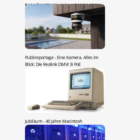
DAS KÖNNTE SIE AUCH INTERESSIEREN:
Publireportage -
Eine Kamera. Alles im
Blick: Die Reolink OMVI 3i PoE
Jubiläum -
40 Jahre Macintosh