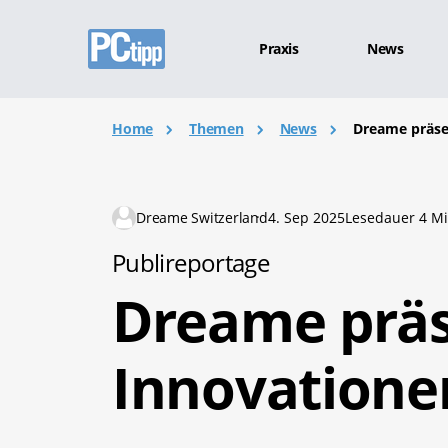
Praxis
News
Home
Themen
News
Dreame präsen
Dreame Switzerland
4. Sep 2025
Lesedauer 4 Mi
Publireportage
Dreame präs
Innovationen