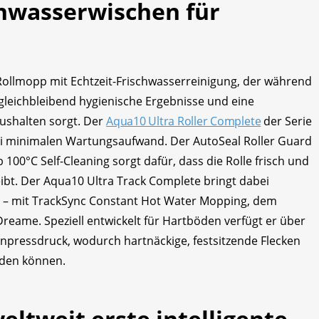
chwasserwischen für
 Rollmopp mit Echtzeit-Frischwasserreinigung, der während
 gleichbleibend hygienische Ergebnisse und eine
aushalten sorgt. Der
Aqua10 Ultra Roller Complete
der Serie
bei minimalen Wartungsaufwand. Der AutoSeal Roller Guard
00°C Self-Cleaning sorgt dafür, dass die Rolle frisch und
ibt. Der Aqua10 Ultra Track Complete bringt dabei
n – mit TrackSync Constant Hot Water Mopping, dem
eame. Speziell entwickelt für Hartböden verfügt er über
Anpressdruck, wodurch hartnäckige, festsitzende Flecken
rden können.
eltweit erste intelligente