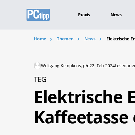
Praxis
News
Home
Themen
News
Elektrische E
Wolfgang Kempkens, pte
22. Feb 2024
Lesedauer
TEG
Elektrische 
Kaffeetasse