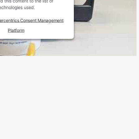
 this content to the list of
echnologies used.
ercentrics Consent Management
Platform