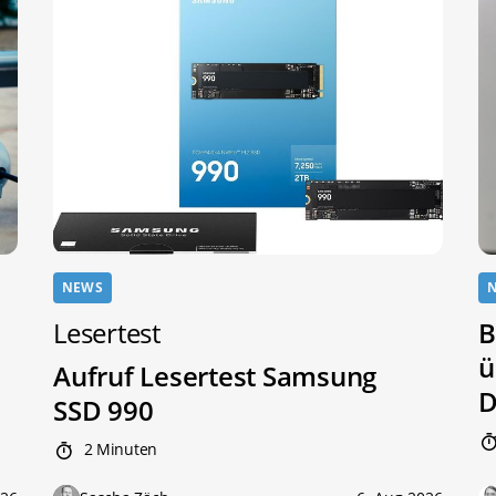
NEWS
Lesertest
B
ü
Aufruf Lesertest Samsung
D
SSD 990
2 Minuten