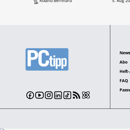
Roland Bernhard
5. Aug 2
News
Abo
Heft-
FAQ
Pass