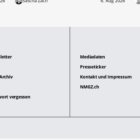
026
Sascha Zäch
6. Aug 2026
letter
Mediadaten
Presseticker
Archiv
Kontakt und Impressum
NMGZ.ch
wort vergessen