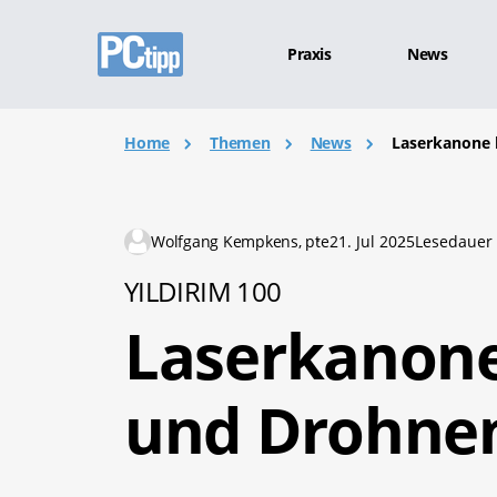
Praxis
News
Home
Themen
News
Laserkanone 
Wolfgang Kempkens, pte
21. Jul 2025
Lesedauer 
YILDIRIM 100
Laserkanone
und Drohnen