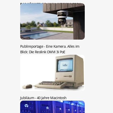
DAS KÖNNTE SIE AUCH INTERESSIEREN:
Publireportage -
Eine Kamera. Alles im
Blick: Die Reolink OMVI 3i PoE
Jubiläum -
40 Jahre Macintosh