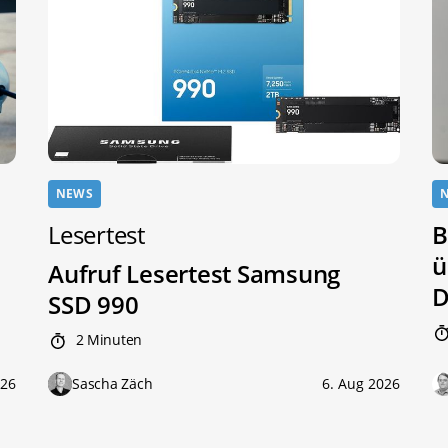
NEWS
Lesertest
B
ü
Aufruf Lesertest Samsung
D
SSD 990
2 Minuten
026
Sascha Zäch
6. Aug 2026