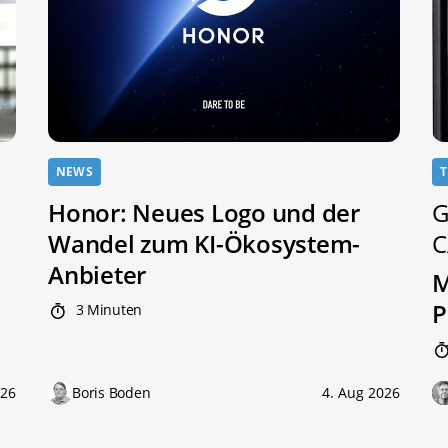
NEWS
T
Honor: Neues Logo und der
G
Wandel zum KI-Ökosystem-
C
Anbieter
M
P
3 Minuten
026
Boris Boden
4. Aug 2026