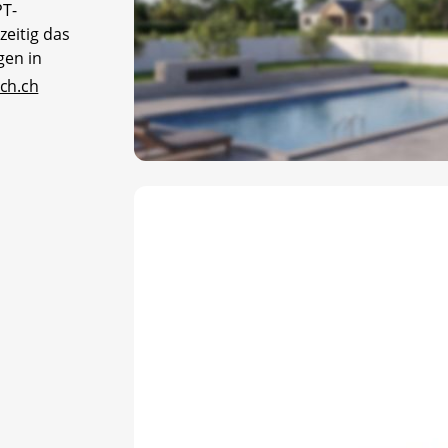
PT-
zeitig das
gen in
ech.ch