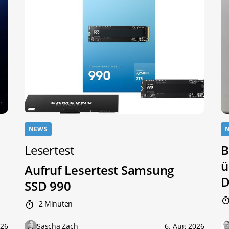
NEWS
Lesertest
B
ü
Aufruf Lesertest Samsung
D
SSD 990
2 Minuten
026
Sascha Zäch
6. Aug 2026