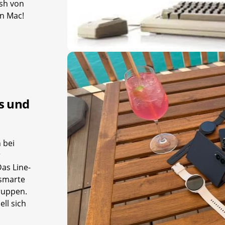
sh von
en Mac!
s und
 bei
r
as Line-
 smarte
gruppen.
ll sich