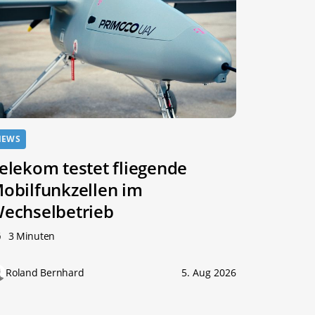
NEWS
elekom testet fliegende
obilfunkzellen im
echselbetrieb
3 Minuten
Roland Bernhard
5. Aug 2026