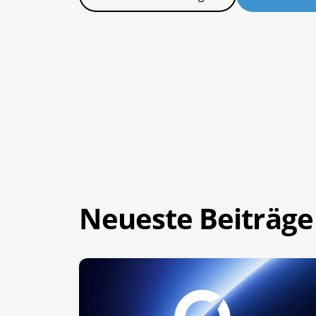
Neueste Beiträge