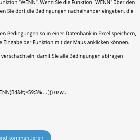
 Funktion "WENN". Wenn Sie die Funktion "WENN" über den
nen Sie dort die Bedingungen nacheinander eingeben, die
en Bedingungen so in einer Datenbank in Excel speichern,
die Eingabe der Funktion mit der Maus anklicken können.
verschachteln, damit Sie alle Bedingungen abfragen
(B4&lt;=59;3% ... ))) usw.,
und kommentieren