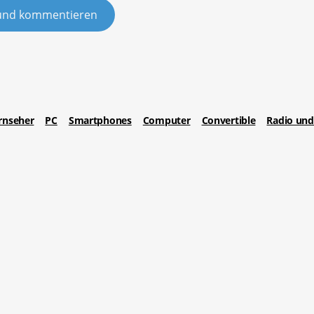
und kommentieren
rnseher
PC
Smartphones
Computer
Convertible
Radio und