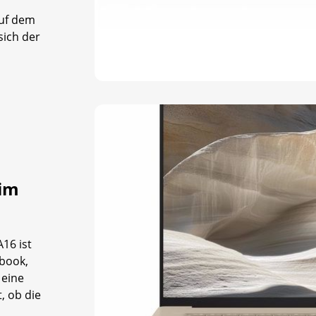
auf dem
sich der
 im
A16 ist
ebook,
 eine
, ob die