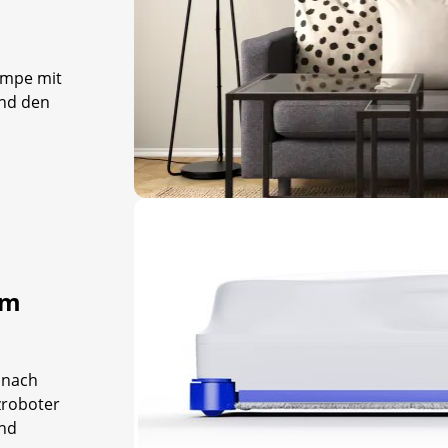
ampe mit
und den
im
 nach
zroboter
und