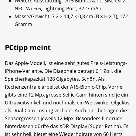
Weitere Ausstattung: A15 Bionic Nano-SIM, eSIM,
NFC, Wi-Fi 6, Lightning-Port, 3227 mAh
Masse/Gewicht: 7,2 × 14,7 × 0,8 cm (B × H × T), 172
Gramm
PCtipp meint
Das Apple-Modell, ist eine sehr gutes Preis-Leistungs-
iPhone-Variante. Die Diagonale beträgt 6,1 Zoll, die
Speicherkapazität 128 Gigabytes. Schön. Als
Rechenzentrale arbeitet der A15-Bionic-Chip. Vorne
gibts eine 12 Mpx grosse Selfie-Cam, hinten sind je ein
Ultraweitwinkel- und nochmals ein Weitwinkel-Objektiv
als Dual-Cam-Lösung verbaut. Auch hier betragen die
Sensorgrössen jeweils 12 Mpx. Besonders Eindruck
hinterlassen dürfte das XDR-Display (Super Retina). Es
ist sehr hell, bietet eine Wiederholrate von 60 Hertz