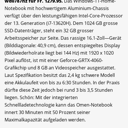
wd0787nz für Fr. 1279.95.
Das Windows-11-Home-
Notebook mit hochwertigem Aluminium-Chassis
verfügt über den leistungsfähigen Intel-Core-Prozessor
der 13. Generation (i7-13620H). Dem 1024 GB grosse
SSD-Datenträger, steht ein 32 GB grosser
Arbeitsspeicher zur Seite. Das rassige 16.1-Zoll—Gerät
(Bilddiagonale: 40,9 cm), dessen entspiegeltes Display
(Bildwiederholrate liegt bei 144 Hz) mit 1920 x 1020
Pixel auflöst, ist mit einer Geforce-GRTX-4060-
Grafikchip und 8 GB an Videospeicher ausgestattet.
Laut Spezifikation besitzt das 2,4 kg schwere Modell
eine Akkulaufeit von bis zu 6:30 Stunden. In der Praxis
dürfte diese Zeit jedoch bei rund 3 bis 3,5 Stunden
liegen. Schön: Mit der integrierten
Schnellladetechnologie kann das Omen-Notebook
innert 30 Minuten mit 50 Prozent seiner
Maximalkapazität aufgeladen werden.